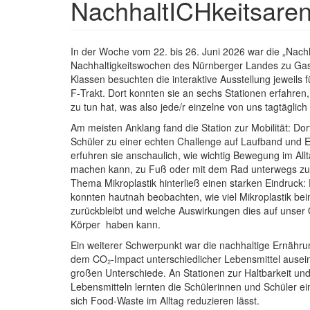
NachhaltICHkeitsare
Textkörper
In der Woche vom 22. bis 26. Juni 2026 war die „Nac
Nachhaltigkeitswochen des Nürnberger Landes zu Gast 
Klassen besuchten die interaktive Ausstellung jeweils
F‑Trakt. Dort konnten sie an sechs Stationen erfahren,
zu tun hat, was also jede/r einzelne von uns tagtäglich
Am meisten Anklang fand die Station zur Mobilität: Do
Schüler zu einer echten Challenge auf Laufband und 
erfuhren sie anschaulich, wie wichtig Bewegung im Allt
machen kann, zu Fuß oder mit dem Rad unterwegs zu
Thema Mikroplastik hinterließ einen starken Eindruck:
konnten hautnah beobachten, wie viel Mikroplastik bei
zurückbleibt und welche Auswirkungen dies auf unse
Körper haben kann.
Ein weiterer Schwerpunkt war die nachhaltige Ernährun
dem CO₂‑Impact unterschiedlicher Lebensmittel ausein
großen Unterschiede. An Stationen zur Haltbarkeit un
Lebensmitteln lernten die Schülerinnen und Schüler e
sich Food‑Waste im Alltag reduzieren lässt.