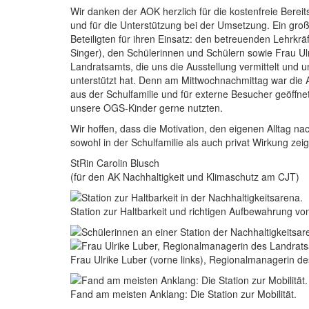
Wir danken der AOK herzlich für die kostenfreie Berei
und für die Unterstützung bei der Umsetzung. Ein gro
Beteiligten für ihren Einsatz: den betreuenden Lehrkrä
Singer), den Schülerinnen und Schülern sowie Frau U
Landratsamts, die uns die Ausstellung vermittelt und un
unterstützt hat. Denn am Mittwochnachmittag war die Au
aus der Schulfamilie und für externe Besucher geöffn
unsere OGS‑Kinder gerne nutzten.
Wir hoffen, dass die Motivation, den eigenen Alltag nac
sowohl in der Schulfamilie als auch privat Wirkung zeigt
StRin Carolin Blusch
(für den AK Nachhaltigkeit und Klimaschutz am CJT)
Rasterbild
Bildunterschrift
Station zur Haltbarkeit und richtigen Aufbewahrung vo
Zusätzliche Bilder
Image
Image
Bildunterschrift
Frau Ulrike Luber (vorne links), Regionalmanagerin des
Image
Bildunterschrift
Fand am meisten Anklang: Die Station zur Mobilität.