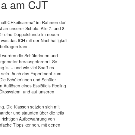
na am CJT
hhaltICHkeitsarena“ im Rahmen der
an unserer Schule. Alle 7. und 8.
 für eine Doppelstunde im neuen
 was das ICH mit der Nachhaltigkeit
 beitragen kann.
rt wurden die Schülerinnen und
Ergometer herausgefordert. So
ag ist – und wie viel Spaß es
 sein. Auch das Experiment zum
 Die Schülerinnen und Schüler
m Auflösen eines Esslöffels Peeling
r Ökosystem und auf unseren
g. Die Klassen setzten sich mit
ander und staunten über die teils
d richtigen Aufbewahrung von
infache Tipps kennen, mit denen