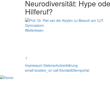
Neurodiversität: Hype ode
Hilferuf?
Weiterlesen
Seitennummerierung
↑
Impressum
Datenschutzerklärung
email
location_on
call
Kontakt
Elternportal
Home
Unser CJT
Schulfamilie
Lernen am CJT