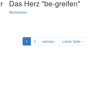
r
Das Herz "be-greifen"
Weiterlesen
Aktuelle
1
Page
2
Nächste
nächste ›
Letzte
Letzte Seite »
Seite
Seite
Seite