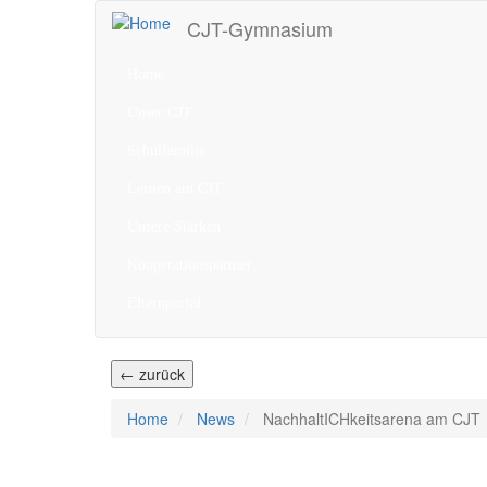
Direkt
CJT-Gymnasium
zum
Inhalt
Home
Unser CJT
Schulfamilie
Lernen am CJT
Unsere Stärken
Kooperationspartner
Elternportal
← zurück
Home
News
NachhaltICHkeitsarena am CJT