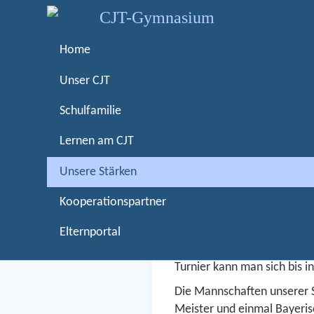
D
CJT-Gymnasium
i
r
Home
← zurück
Home
Unse
e
k
Unser CJT
t
Handba
Schulfamilie
z
u
Lernen am CJT
m
I
Unsere Stärken
n
h
Kooperationspartner
Seit dem Schuljahr 2014/20
a
Wettbewerben von „Jugend t
Elternportal
l
In mehreren Entscheidungst
t
Turnier kann man sich bis 
Die Mannschaften unserer S
Meister und einmal Bayeris