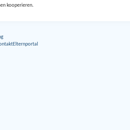
nen kooperieren.
ng
ontakt
Elternportal