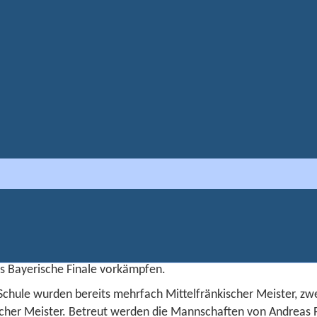
re Stärken
Wahlunterricht und AGs
Handball
ll
15 sind Schülerinnen und Schüler unserer Schule regelmäßig b
rainiert für Olympia“ mit dabei.
urnieren beginnend im Landkreis, über die Region, den Bezirk
ins Bayerische Finale vorkämpfen.
chule wurden bereits mehrfach Mittelfränkischer Meister, z
cher Meister. Betreut werden die Mannschaften von Andreas Phi