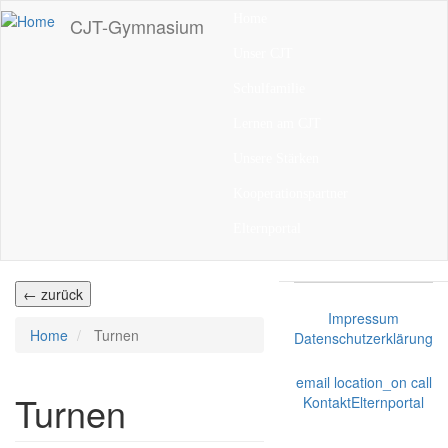
Direkt
Home
CJT-Gymnasium
zum
Inhalt
Unser CJT
Schulfamilie
Lernen am CJT
Unsere Stärken
Kooperationspartner
Elternportal
← zurück
Impressum
Home
Turnen
Datenschutzerklärung
email
location_on
call
Turnen
Kontakt
Elternportal