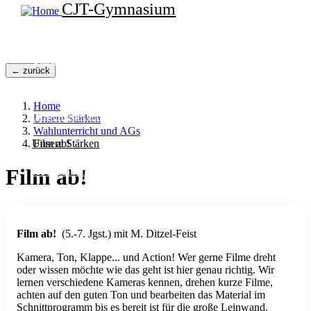
Direkt
CJT-Gymnasium
zum
Inhalt
Home
Unser CJT
← zurück
Schulfamilie
Home
Lernen am CJT
Unsere Stärken
Wahlunterricht und AGs
Unsere Stärken
Film ab!
Film ab!
Kooperationspartner
Elternportal
Film ab!
(5.-7. Jgst.) mit M. Ditzel-Feist
Kamera, Ton, Klappe... und Action! Wer gerne Filme dreht
oder wissen möchte wie das geht ist hier genau richtig. Wir
lernen verschiedene Kameras kennen, drehen kurze Filme,
achten auf den guten Ton und bearbeiten das Material im
Schnittprogramm bis es bereit ist für die große Leinwand.