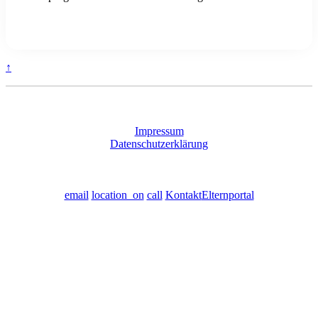
↑
Impressum
Datenschutzerklärung
email
location_on
call
Kontakt
Elternportal