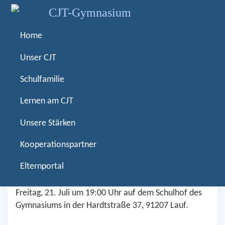
D
CJT-Gymnasium
i
r
Home
← zurück
Home
News
e
Ehemaligentreffen am 21. Juli
k
Unser CJT
t
Schulfamilie
z
Ehemaligentreffen am 21.
u
Lernen am CJT
m
Juli
I
Unsere Stärken
n
h
Kooperationspartner
Rasterbild
a
Elternportal
Textkörper
Das Christoph-Jacob-Treu-Gymnasium Lauf lädt
l
herzlich ein zum CJT-Ehemaligentreffen 2023, am
t
Freitag, 21. Juli um 19:00 Uhr auf dem Schulhof des
Gymnasiums in der Hardtstraße 37, 91207 Lauf.