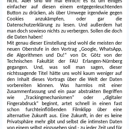
nicht. Aber sind wir mal ehrlich: es ist um einiges
einfacher auf diesen einem entgegenleuchtenden
Button zu drücken, als über Umwege irgendwie gegen
Cookies anzukämpfen, oder gar die
Datenschutzerklärung zu lesen. Und außerdem hat
man doch sowieso nichts zu verbergen. Sollen die doch
die Daten haben!
Mit genau dieser Einstellung sind wohl die meisten der
neuen Oberstufe in den Vortrag „Google, WhatsApp,
die Algorithmen und Du!“ von Dr. Götz von der
Technischen Fakultät der FAU Erlangen-Nürnberg
gegangen. Und, was soll man sagen, dieser
nichtssagende Titel hätte uns wohl kaum weniger auf
den Inhalt dieses Vortrags über die Welt der Daten
vorbereiten können. Was harmlos mit einer
Zusammenfassung und ein paar abstrakten Begriffen
wie „Trackingmechanismen“ oder „digitaler
Fingerabdruck“ beginnt, artet schnell in einen fast
schon furchteinflößenden Filmklipp über eine
alternative Zukunft aus. Eine Zukunft, in der es keine
Privatsphäre mehr gibt und selbst die intimsten Daten
von einem selbst einzusehen sind - zu jeder Zeit und für