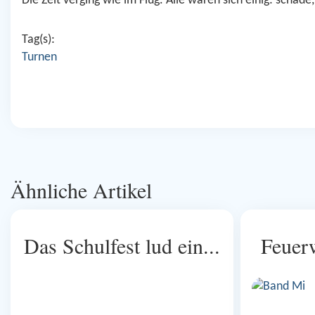
Die Zeit verging wie im Flug. Alle waren sich einig: schade
Tag(s):
Turnen
Ähnliche Artikel
Das Schulfest lud ein...
Feuer