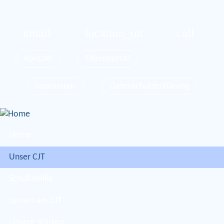
email
location_on
call
Kontakt
Elternportal
Impressum
Datenschutzerklärung
Home
Unser CJT
Schulfamilie
Lernen am CJT
Unsere Stärken