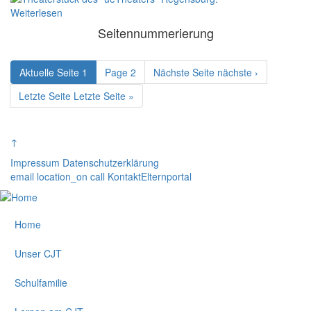
Weiterlesen
Seitennummerierung
Aktuelle Seite
1
Page
2
Nächste Seite
nächste ›
Letzte Seite
Letzte Seite »
↑
Impressum
Datenschutzerklärung
email
location_on
call
Kontakt
Elternportal
Home
Unser CJT
Schulfamilie