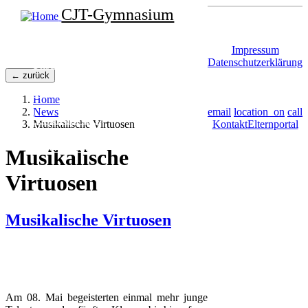
Direkt
CJT-Gymnasium
zum
Inhalt
Home
Impressum
Datenschutzerklärung
Unser CJT
← zurück
Schulfamilie
Home
News
email
location_on
call
Lernen am CJT
Musikalische Virtuosen
Kontakt
Elternportal
Unsere Stärken
Musikalische
Kooperationspartner
Virtuosen
Elternportal
Musikalische Virtuosen
Zusätzliche Bilder
Image
Image
Image
Textkörper
Am 08. Mai begeisterten einmal mehr junge