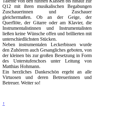
Talente von den fünften Klassen bis hinauf zur
Q12 mit ihren musikalischen Begabungen
Zuschauerinnen und Zuschauer
gleichermaßen. Ob an der Geige, der
Querflöte, der Gitarre oder am Klavier, die
Instrumentalistinnen und Instrumentalisten
ließen keine Wünsche offen und brillierten mit
unterschiedlichsten Stücken.
Neben instrumentalen Leckerbissen wurde
den Zuhörern auch Gesangliches geboten, von
der kleinen bis zur großen Besetzung in Form
des Unterstufenchors unter Leitung von
Matthias Hohmann.
Ein herzliches Dankeschön ergeht an alle
Virtuosen und deren Betreuerinnen und
Betreuer. Weiter so!
Rasterbild
↑