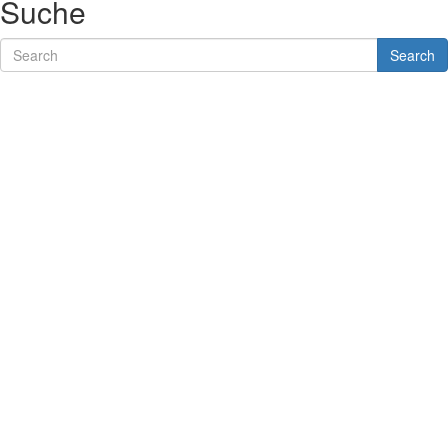
Suche
Search
Search