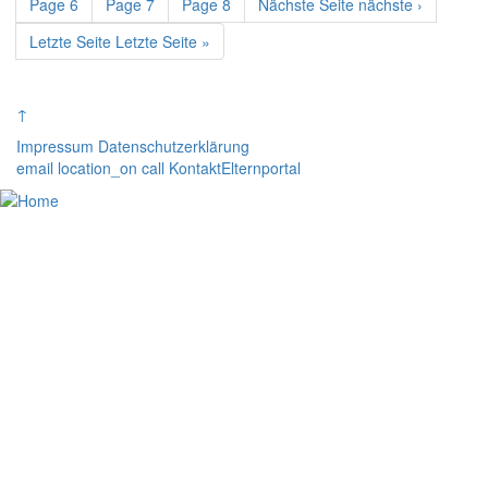
Page
6
Page
7
Page
8
Nächste Seite
nächste ›
Letzte Seite
Letzte Seite »
↑
Impressum
Datenschutzerklärung
email
location_on
call
Kontakt
Elternportal
Home
Unser CJT
Schulfamilie
Lernen am CJT
Unsere Stärken
Kooperationspartner
Elternportal