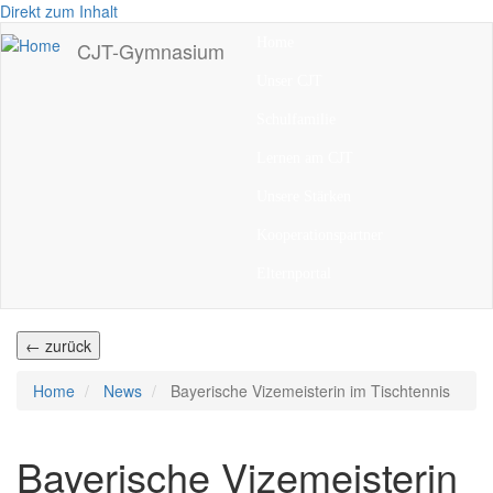
Direkt zum Inhalt
Home
CJT-Gymnasium
Unser CJT
Schulfamilie
Lernen am CJT
Unsere Stärken
Kooperationspartner
Elternportal
← zurück
Home
News
Bayerische Vizemeisterin im Tischtennis
Bayerische Vizemeisterin