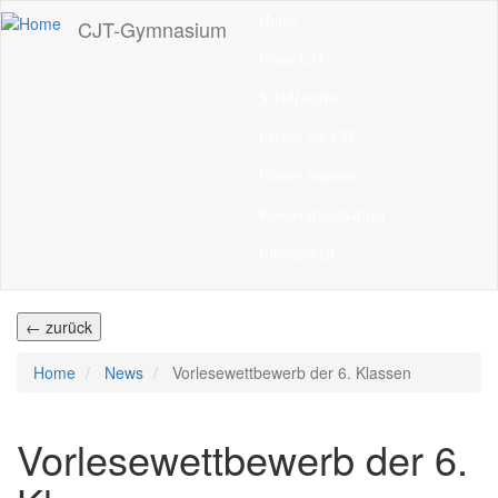
Direkt
Home
CJT-Gymnasium
zum
Inhalt
Unser CJT
Schulfamilie
Lernen am CJT
Unsere Stärken
Kooperationspartner
Elternportal
← zurück
Home
News
Vorlesewettbewerb der 6. Klassen
Vorlesewettbewerb der 6.