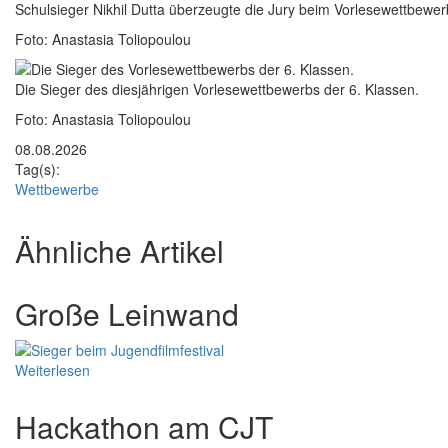
Bildunterschrift
Schulsieger Nikhil Dutta überzeugte die Jury beim Vorlesewettbewer
Foto: Anastasia Toliopoulou
Zusätzliche Bilder
Image
Bildunterschrift
Die Sieger des diesjährigen Vorlesewettbewerbs der 6. Klassen.
Foto: Anastasia Toliopoulou
08.08.2026
Tag(s):
Wettbewerbe
Ähnliche Artikel
Große Leinwand
Weiterlesen
Hackathon am CJT