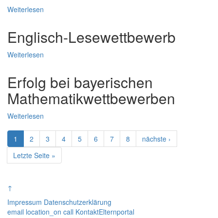
Weiterlesen
Englisch-Lesewettbewerb
Weiterlesen
Erfolg bei bayerischen
Mathematikwettbewerben
Weiterlesen
Seitennummerierung
Aktuelle
1
Page
2
Page
3
Page
4
Page
5
Page
6
Page
7
Page
8
Nächste
nächste ›
Seite
Seite
Letzte
Letzte Seite »
Seite
↑
Impressum
Datenschutzerklärung
email
location_on
call
Kontakt
Elternportal