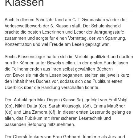
Klassen
Textkörper
Auch in diesem Schuljahr fand am CJT-Gymnasium wieder der
Vorlesewettbewerb der 6. Klassen statt. Der Schulentscheid
brachte die besten Leserinnen und Leser der Jahrgangsstufe
zusammen und sorgte für einen Vormittag, der von Spannung,
Konzentration und viel Freude am Lesen geprägt war.
Sechs Klassensieger hatten sich im Vorfeld qualifiziert und durften
nun ihr Können unter Beweis stellen. In der ersten Runde lasen
die Teilnehmenden aus ihren selbst gewählten Büchern
vor. Bevor sie mit dem Lesen begannen, stellten sie jeweils kurz
den Inhalt ihres Buches vor, sodass sich das Publikum einen
Überblick über die Handlung verschaffen konnte.
Den Auftakt gab Max Degen (Klasse 6a), gefolgt von Emil Voigt
(6b), Nikhil Dutta (6c), Sarah Akkasoglu (6d), Emma Maußner
(6e) und Lina Zamora (6f). In dieser ersten Leserunde gelang es
allen, das Publikum mit ihrer sicheren Lesetechnik und
passenden Betonung mitzunehmen.
Der Oberstufenkurs von Frau Gebhardt fungierte als Jury und