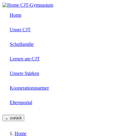
Direkt
CJT-Gymnasium
zum
Home
Inhalt
Unser CJT
Schulfamilie
Lernen am CJT
Unsere Stärken
Kooperationspartner
Elternportal
← zurück
Home