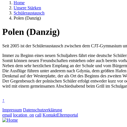
Home
Unsere Stärken
Schüleraustausch
Polen (Danzig)
Polen (Danzig)
Seit 2005 ist der Schüleraustausch zwischen dem CJT-Gymnasium und
Immer zu Beginn eines neuen Schuljahres fährt eine deutsche Schüler
Somit können neuen Freundschaften entstehen oder auch bereits vorha
Neben dem sehr herzlichen Empfang an der Schule und vom Bürgermei
Die Ausflüge führen unter anderem nach Gdynia, dem größten Hafen 
Denkmal auf der Westerplatte, der als Ort des Beginns des zweiten W
Der Gegenbesuch der polnischen Schüler erfolgt entweder kurz vor 
wird mit einem gemeinsamen Abschiedsabend beim Grill im Schulgarten
↑
Impressum
Datenschutzerklärung
email
location_on
call
Kontakt
Elternportal