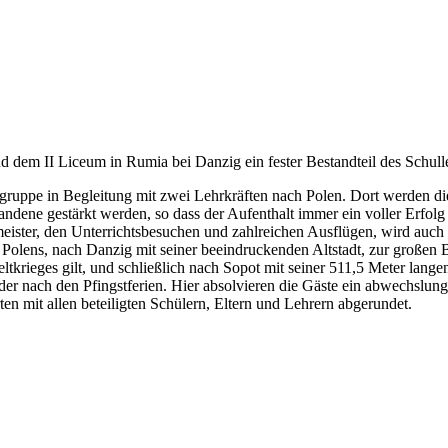
 dem II Liceum in Rumia bei Danzig ein fester Bestandteil des Schul
gruppe in Begleitung mit zwei Lehrkräften nach Polen. Dort werden die
ndene gestärkt werden, so dass der Aufenthalt immer ein voller Erfolg
ster, den Unterrichtsbesuchen und zahlreichen Ausflügen, wird auch 
Polens, nach Danzig mit seiner beeindruckenden Altstadt, zur großen 
eltkrieges gilt, und schließlich nach Sopot mit seiner 511,5 Meter lan
oder nach den Pfingstferien. Hier absolvieren die Gäste ein abwechs
 mit allen beteiligten Schülern, Eltern und Lehrern abgerundet.