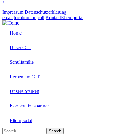
↑
Impressum
Datenschutzerklärung
email
location_on
call
Kontakt
Elternportal
Home
Unser CJT
Schulfamilie
Lernen am CJT
Unsere Stärken
Kooperationspartner
Elternportal
Search
Search