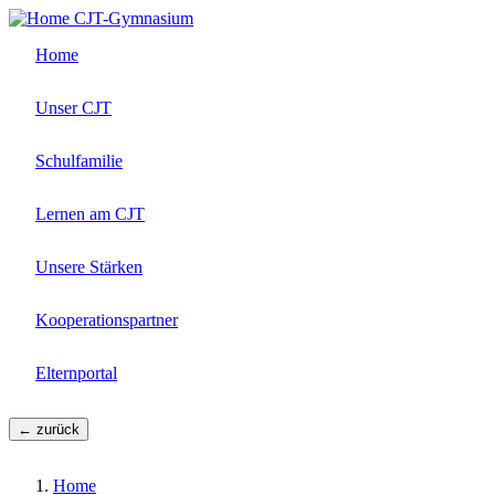
Direkt
CJT-Gymnasium
zum
Home
Inhalt
Unser CJT
Schulfamilie
Lernen am CJT
Unsere Stärken
Kooperationspartner
Elternportal
← zurück
Home