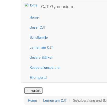
Direkt
CJT-Gymnasium
zum
Inhalt
Home
Unser CJT
Schulfamilie
Lernen am CJT
Unsere Stärken
Kooperationspartner
Elternportal
← zurück
Home
Lernen am CJT
Schulberatung und Sc