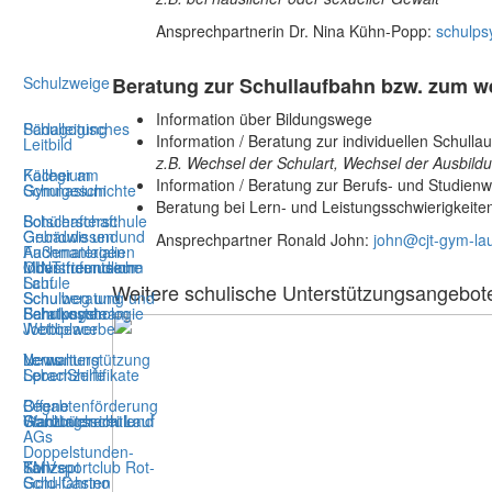
Ansprechpartnerin Dr. Nina Kühn-Popp:
schulps
Beratung zur Schullaufbahn bzw. zum we
Schulzweige
Information über Bildungswege
Pädagogisches
Schulleitung
Information / Beratung zur individuellen Schulla
Leitbild
z.B. Wechsel der Schulart, Wechsel der Ausbild
Kollegium
Fächer am
Information / Beratung zur Berufs- und Studienw
Schulgeschichte
Gymnasium
Beratung bei Lern- und Leistungsschwierigkeite
Schülerschaft
Botschafterschule
Gebäude und
Grundwissen und
Ansprechpartner Ronald John:
john@cjt-gym-lau
Außenanlagen
Fachmaterialien
Oberstufenteam
MINT freundliche
Industriemuseum
Schule
Lauf
Weitere schulische Unterstützungsangebot
Schulweg und
Schulberatung und
Fahrtkosten
Beratungsteam
Schulpsychologie
Wettbewerbe
Jobbiplace
News
Verwaltung
Lernunterstützung
Sprachzertifikate
LebenShilfe
Offene
Begabtenförderung
Ganztagsschule
Wahlunterricht und
Stadtbücherei Lauf
AGs
Doppelstunden-
SMV
Konzept
Tanzsportclub Rot-
Schulfahrten
Gold-Casino