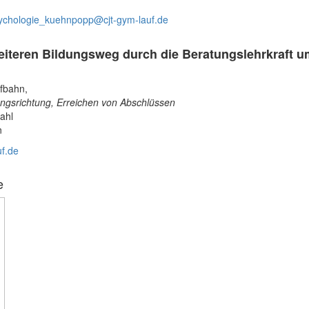
ychologie_kuehnpopp@cjt-gym-lauf.de
iteren Bildungsweg durch die Beratungslehrkraft u
ufbahn,
ungsrichtung, Erreichen von Abschlüssen
ahl
n
f.de
e