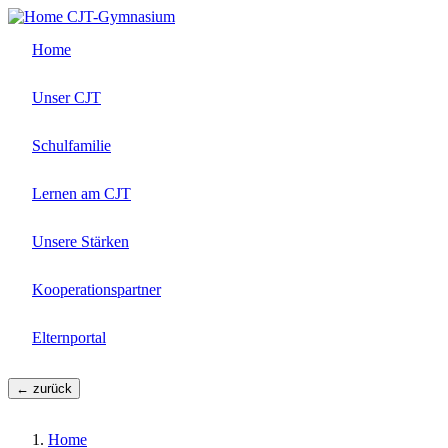
Direkt
CJT-Gymnasium
zum
Home
Inhalt
Unser CJT
Schulfamilie
Lernen am CJT
Unsere Stärken
Kooperationspartner
Elternportal
← zurück
Home