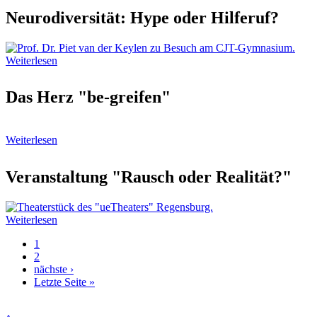
Neurodiversität: Hype oder Hilferuf?
Weiterlesen
Das Herz "be-greifen"
Weiterlesen
Veranstaltung "Rausch oder Realität?"
Weiterlesen
Aktuelle
1
Seite
Page
2
Seitennummerierung
Nächste
nächste ›
Seite
Letzte
Letzte Seite »
Seite