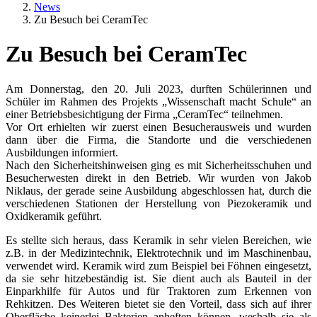
News
Zu Besuch bei CeramTec
Zu Besuch bei CeramTec
Textkörper
Am Donnerstag, den 20. Juli 2023, durften Schülerinnen und
Schüler im Rahmen des Projekts „Wissenschaft macht Schule“ an
einer Betriebsbesichtigung der Firma „CeramTec“ teilnehmen.
Vor Ort erhielten wir zuerst einen Besucherausweis und wurden
dann über die Firma, die Standorte und die verschiedenen
Ausbildungen informiert.
Nach den Sicherheitshinweisen ging es mit Sicherheitsschuhen und
Besucherwesten direkt in den Betrieb. Wir wurden von Jakob
Niklaus, der gerade seine Ausbildung abgeschlossen hat, durch die
verschiedenen Stationen der Herstellung von Piezokeramik und
Oxidkeramik geführt.
Es stellte sich heraus, dass Keramik in sehr vielen Bereichen, wie
z.B. in der Medizintechnik, Elektrotechnik und im Maschinenbau,
verwendet wird. Keramik wird zum Beispiel bei Föhnen eingesetzt,
da sie sehr hitzebeständig ist. Sie dient auch als Bauteil in der
Einparkhilfe für Autos und für Traktoren zum Erkennen von
Rehkitzen. Des Weiteren bietet sie den Vorteil, dass sich auf ihrer
Oberfläche keinerlei Bakterien anheften können, weshalb sie als