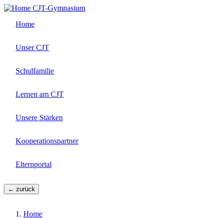
Direkt
CJT-Gymnasium
zum
Home
Inhalt
Unser CJT
Schulfamilie
Lernen am CJT
Unsere Stärken
Kooperationspartner
Elternportal
← zurück
Home