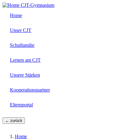
Direkt
CJT-Gymnasium
zum
Home
Inhalt
Unser CJT
Schulfamilie
Lernen am CJT
Unsere Stärken
Kooperationspartner
Elternportal
← zurück
Home