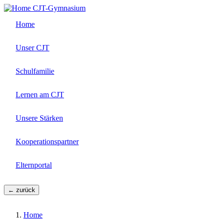
Direkt
CJT-Gymnasium
zum
Home
Inhalt
Unser CJT
Schulfamilie
Lernen am CJT
Unsere Stärken
Kooperationspartner
Elternportal
← zurück
Home