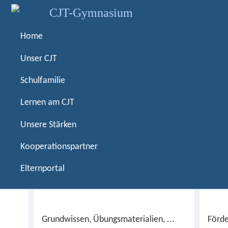
D
CJT-Gymnasium
i
r
Home
m CJT
e
k
Unser CJT
t
Schulfamilie
z
u
Lernen am CJT
m
Grundwissen und
I
Unsere Stärken
Fachmaterialien
n
h
Kooperationspartner
a
Elternportal
l
t
Grundwissen, Übungsmaterialien, ...
Förde