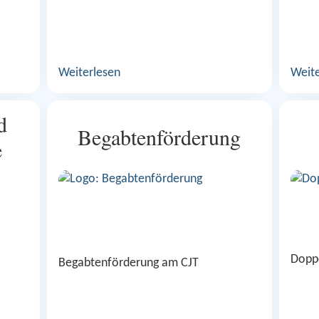
Weiterlesen
Weite
d
Begabtenförderung
e
Dopp
Begabtenförderung am CJT