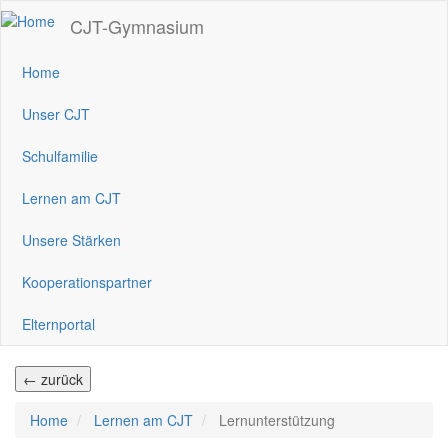
Direkt
CJT-Gymnasium
zum
Inhalt
Home
Unser CJT
Schulfamilie
Lernen am CJT
Unsere Stärken
Kooperationspartner
Elternportal
← zurück
Home
Lernen am CJT
Lernunterstützung