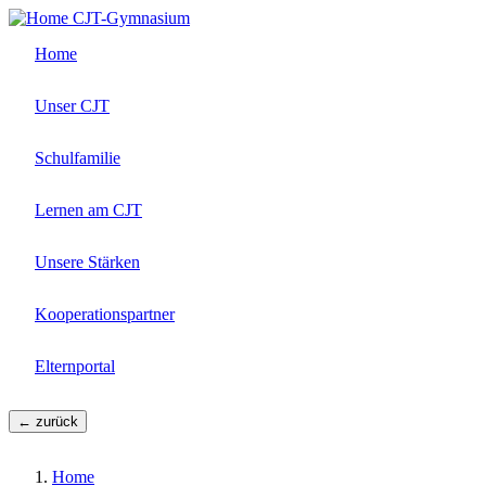
Direkt
CJT-Gymnasium
zum
Home
Inhalt
Unser CJT
Schulfamilie
Lernen am CJT
Unsere Stärken
Kooperationspartner
Elternportal
← zurück
Home