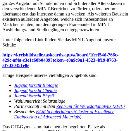
großes Angebot um Schülerinnen und Schüler aller Altersklassen in
den verschiedenen MINT-Bereichen zu fördern, oder aber um
überhaupt erst das Interesse daran zu wecken. Als weiteren Baustein
existieren außerdem Angebote, welche sich insbesondere an
Mädchen richten, um dem geringen Frauenanteil in MINT-
Ausbildungs- und Studiengängen entgegenzuwirken.
Unter folgendem Link finden Sie das MINT-Angebot unserer
Schule:
https://kreisbildstelle.taskcards.app/#/board/1fcef54d-766c-
429c-af4a-c3e1c60b0439?token=e0a9c9a1-4523-4f19-8763-
3f7d30351e0e
Einige Beispiele unseres vielfältigen Angebots sind:
Jugend forscht Biologie
Jugend forscht Chemie
Jugend forscht Physik
Wahlunterricht Solaranlage
Partnerschaft mit dem
Zentrum für Werkstoffanalytik (ZWL)
Besuch des
EAM Schülerlabors (Cluster of Excellence
Engineering of Advanced Materials)
Das CJT-Gymnasium hat einen der begehrten Plätze als