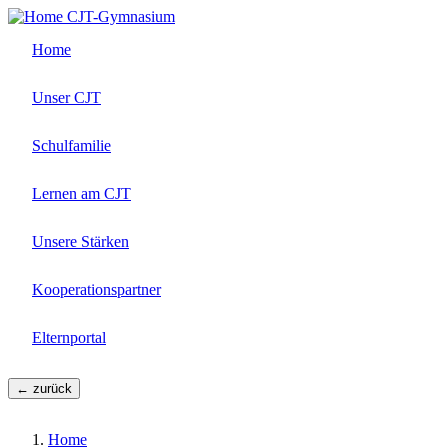
Direkt
CJT-Gymnasium
zum
Home
Inhalt
Unser CJT
Schulfamilie
Lernen am CJT
Unsere Stärken
Kooperationspartner
Elternportal
← zurück
Home