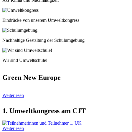
AG Klima und Nachhaltigkeit
Image
Bildunterschrift
Eindrücke von unserem Umweltkongress
Image
Bildunterschrift
Nachhaltige Gestaltung der Schulumgebung
Image
Bildunterschrift
Wir sind Umweltschule!
Green New Europe
Weiterlesen
1. Umweltkongress am CJT
Weiterlesen