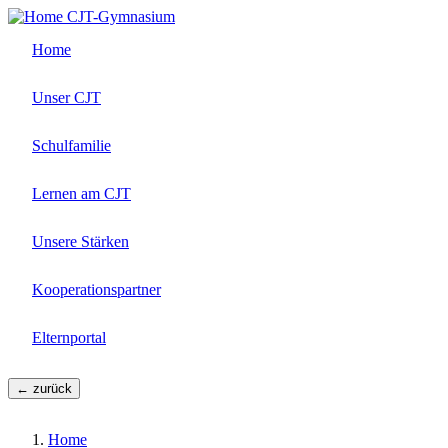
Direkt
CJT-Gymnasium
zum
Home
Inhalt
Unser CJT
Schulfamilie
Lernen am CJT
Unsere Stärken
Kooperationspartner
Elternportal
← zurück
Home