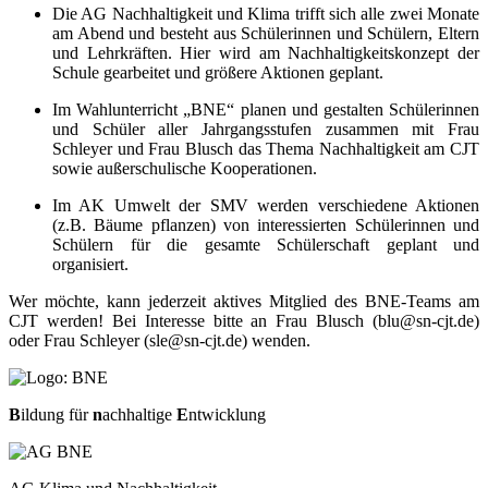
Die AG Nachhaltigkeit und Klima trifft sich alle zwei Monate
am Abend und besteht aus Schülerinnen und Schülern, Eltern
und Lehrkräften. Hier wird am Nachhaltigkeitskonzept der
Schule gearbeitet und größere Aktionen geplant.
Im Wahlunterricht „BNE“ planen und gestalten Schülerinnen
und Schüler aller Jahrgangsstufen zusammen mit Frau
Schleyer und Frau Blusch das Thema Nachhaltigkeit am CJT
sowie außerschulische Kooperationen.
Im AK Umwelt der SMV werden verschiedene Aktionen
(z.B. Bäume pflanzen) von interessierten Schülerinnen und
Schülern für die gesamte Schülerschaft geplant und
organisiert.
Wer möchte, kann jederzeit aktives Mitglied des BNE-Teams am
CJT werden! Bei Interesse bitte an Frau Blusch (blu@sn-cjt.de)
oder Frau Schleyer (sle@sn-cjt.de) wenden.
B
ildung für
n
achhaltige
E
ntwicklung
Image
Bildunterschrift