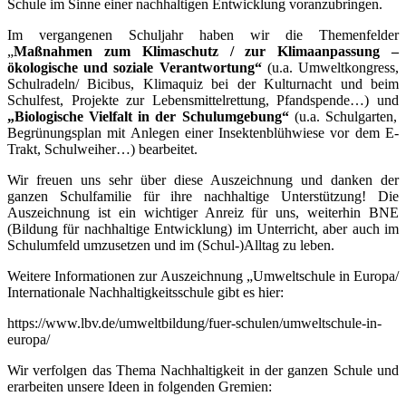
Schule im Sinne einer nachhaltigen Entwicklung voranzubringen.
Im vergangenen Schuljahr haben wir die Themenfelder
„
Maßnahmen zum Klimaschutz / zur Klimaanpassung –
ökologische und soziale Verantwortung“
(u.a. Umweltkongress,
Schulradeln/ Bicibus, Klimaquiz bei der Kulturnacht und beim
Schulfest, Projekte zur Lebensmittelrettung, Pfandspende…)
und
„Biologische Vielfalt in der Schulumgebung“
(u.a. Schulgarten,
Begrünungsplan mit Anlegen einer Insektenblühwiese vor dem E-
Trakt, Schulweiher…) bearbeitet.
Wir freuen uns sehr über diese Auszeichnung und danken der
ganzen Schulfamilie für ihre nachhaltige Unterstützung! Die
Auszeichnung ist ein wichtiger Anreiz für uns, weiterhin BNE
(Bildung für nachhaltige Entwicklung) im Unterricht, aber auch im
Schulumfeld umzusetzen und im (Schul-)Alltag zu leben.
Weitere Informationen zur Auszeichnung „Umweltschule in Europa/
Internationale Nachhaltigkeitsschule gibt es hier:
https://www.lbv.de/umweltbildung/fuer-schulen/umweltschule-in-
europa/
Wir verfolgen das Thema Nachhaltigkeit in der ganzen Schule und
erarbeiten unsere Ideen in folgenden Gremien: