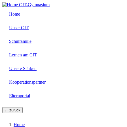
Direkt
CJT-Gymnasium
zum
Home
Inhalt
Unser CJT
Schulfamilie
Lernen am CJT
Unsere Stärken
Kooperationspartner
Elternportal
← zurück
Home