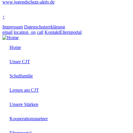
www.jugendschutz-aktiv.de
↑
Impressum
Datenschutzerklärung
email
location_on
call
Kontakt
Elternportal
Home
Unser CJT
Schulfamilie
Lernen am CJT
Unsere Stärken
Kooperationspartner
Elternportal