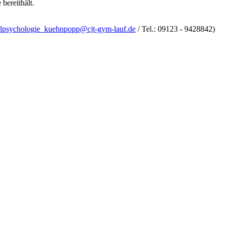
bereithält.
lpsychologie_kuehnpopp@cjt-gym-lauf.de
/ Tel.: 09123 - 9428842)