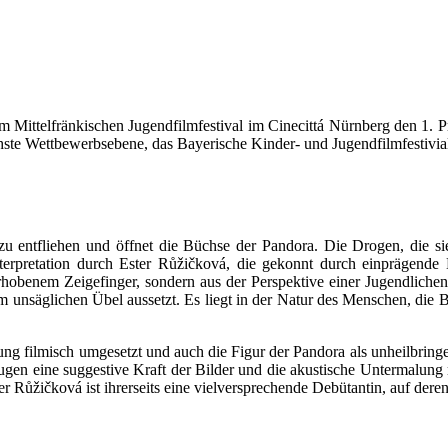
Mittelfränkischen Jugendfilmfestival im Cinecittá Nürnberg den 1. Pre
hste Wettbewerbsebene, das Bayerische Kinder- und Jugendfilmfestivial 
 zu entfliehen und öffnet die Büchse der Pandora. Die Drogen, die s
terpretation durch Ester Růžičková, die gekonnt durch einprägende 
rhobenem Zeigefinger, sondern aus der Perspektive einer Jugendliche
m unsäglichen Übel aussetzt. Es liegt in der Natur des Menschen, die 
g filmisch umgesetzt und auch die Figur der Pandora als unheilbringe
ugen eine suggestive Kraft der Bilder und die akustische Untermalung
 Růžičková ist ihrerseits eine vielversprechende Debütantin, auf dere