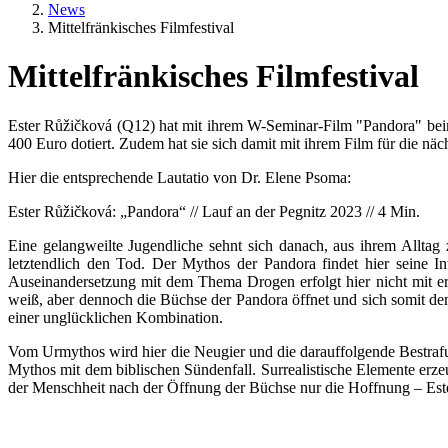
News
Mittelfränkisches Filmfestival
Mittelfränkisches Filmfestival
Textkörper
Ester Růžičková (Q12) hat mit ihrem W-Seminar-Film "Pandora" beim 
400 Euro dotiert. Zudem hat sie sich damit mit ihrem Film für die näc
Hier die entsprechende Lautatio von Dr. Elene Psoma:
Ester Růžičková: „Pandora“ // Lauf an der Pegnitz 2023 // 4 Min.
Eine gelangweilte Jugendliche sehnt sich danach, aus ihrem Alltag
letztendlich den Tod. Der Mythos der Pandora findet hier seine In
Auseinandersetzung mit dem Thema Drogen erfolgt hier nicht mit e
weiß, aber dennoch die Büchse der Pandora öffnet und sich somit de
einer unglücklichen Kombination.
Vom Urmythos wird hier die Neugier und die darauffolgende Bestrafun
Mythos mit dem biblischen Sündenfall. Surrealistische Elemente erze
der Menschheit nach der Öffnung der Büchse nur die Hoffnung – Ester
Rasterbild