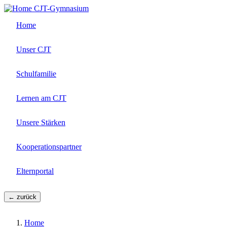
Direkt
CJT-Gymnasium
zum
Home
Inhalt
Unser CJT
Schulfamilie
Lernen am CJT
Unsere Stärken
Kooperationspartner
Elternportal
← zurück
Home