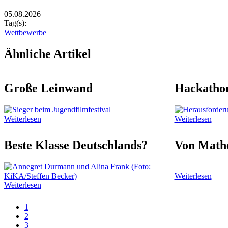
Zusätzliche Bilder
Image
05.08.2026
Tag(s):
Wettbewerbe
Ähnliche Artikel
Große Leinwand
Hackatho
Weiterlesen
Weiterlesen
Beste Klasse Deutschlands?
Von Mathe
Weiterlesen
Weiterlesen
Aktuelle
1
Seite
Page
2
Seitennummerierung
Page
3