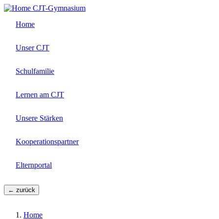
Direkt
CJT-Gymnasium
zum
Home
Inhalt
Unser CJT
Schulfamilie
Lernen am CJT
Unsere Stärken
Kooperationspartner
Elternportal
← zurück
Home