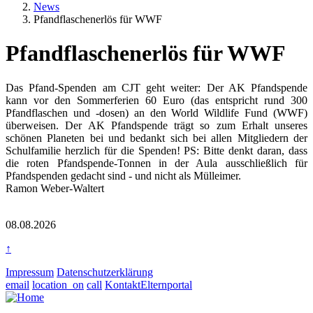
News
Pfandflaschenerlös für WWF
Pfandflaschenerlös für WWF
Textkörper
Das Pfand-Spenden am CJT geht weiter: Der AK Pfandspende
kann vor den Sommerferien 60 Euro (das entspricht rund 300
Pfandflaschen und -dosen) an den World Wildlife Fund (WWF)
überweisen. Der AK Pfandspende trägt so zum Erhalt unseres
schönen Planeten bei und bedankt sich bei allen Mitgliedern der
Schulfamilie herzlich für die Spenden! PS: Bitte denkt daran, dass
die roten Pfandspende-Tonnen in der Aula ausschließlich für
Pfandspenden gedacht sind - und nicht als Mülleimer.
Ramon Weber-Waltert
Rasterbild
Zusätzliche Bilder
08.08.2026
↑
Impressum
Datenschutzerklärung
email
location_on
call
Kontakt
Elternportal