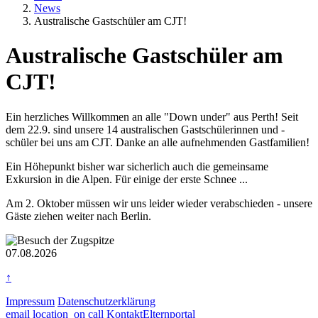
News
Australische Gastschüler am CJT!
Australische Gastschüler am
CJT!
Textkörper
Ein herzliches Willkommen an alle "Down under" aus Perth! Seit
dem 22.9. sind unsere 14 australischen Gastschülerinnen und -
schüler bei uns am CJT. Danke an alle aufnehmenden Gastfamilien!
Ein Höhepunkt bisher war sicherlich auch die gemeinsame
Exkursion in die Alpen. Für einige der erste Schnee ...
Am 2. Oktober müssen wir uns leider wieder verabschieden - unsere
Gäste ziehen weiter nach Berlin.
Rasterbild
Zusätzliche Bilder
07.08.2026
↑
Impressum
Datenschutzerklärung
email
location_on
call
Kontakt
Elternportal