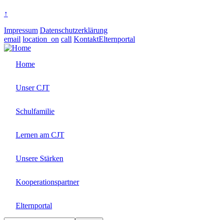
↑
Impressum
Datenschutzerklärung
email
location_on
call
Kontakt
Elternportal
Home
Unser CJT
Schulfamilie
Lernen am CJT
Unsere Stärken
Kooperationspartner
Elternportal