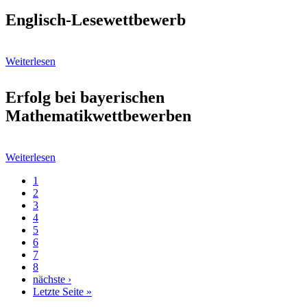
Englisch-Lesewettbewerb
Weiterlesen
Erfolg bei bayerischen
Mathematikwettbewerben
Weiterlesen
Aktuelle
1
Seite
Page
2
Seitennummerierung
Page
3
Page
4
Page
5
Page
6
Page
7
Page
8
Nächste
nächste ›
Seite
Letzte
Letzte Seite »
Seite