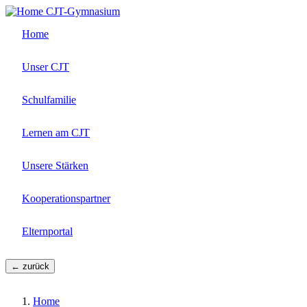
Direkt
CJT-Gymnasium
zum
Home
Inhalt
Unser CJT
Schulfamilie
Lernen am CJT
Unsere Stärken
Kooperationspartner
Elternportal
← zurück
Home