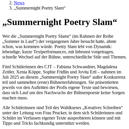
News
„Summernight Poetry Slam“
„Summernight Poetry Slam“
Textkörper
Wer die „Summernight Poetry Slams“ (im Rahmen der Reihe
„Sommer in Lauf“) der vergangenen Jahre besucht hatte, ahnte
schon, was kommen würde. Poetry Slam lebt von Dynamik:
lebendige, kurze Textperformances, mit Inbrunst vorgetragen,
schnelle Wechsel auf der Bühne, unterschiedliche Stile und Themen.
Fünf Schülerinnen des CJT – Fabiana Schwandner, Magdalena
Zeitler, Xenia Köppe, Sophie Fridlin und Jovita Ertl – nahmen im
Juli 2025 an diesem „Summernight Poetry Slam“ außer Konkurrenz
teil und sammelten (erste) Bühnenerfahrungen. Sie präsentierten
jeweils vor den Auftritten der Profis eigene Texte und bewiesen,
dass sich Lauf um den Nachwuchs der Bühnenpoesie keine Sorgen
machen muss.
Alle Schülerinnen sind Teil des Wahlkurses „Kreatives Schreiben“
unter der Leitung von Frau Prucker, in dem sich Schülerinnen und
Schüler im Verfassen eigener Texte ausprobieren können und mit
Tipps und Tricks fachkundig unterstützt werden.