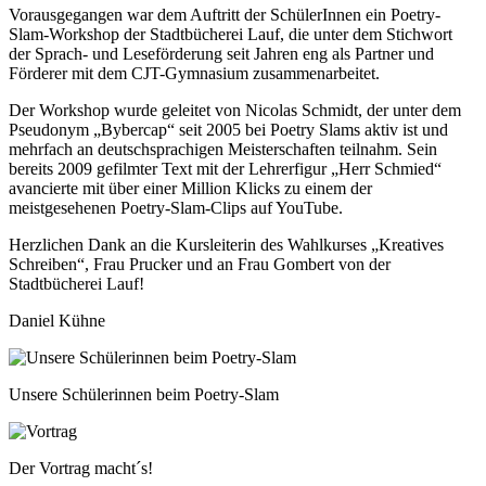
Vorausgegangen war dem Auftritt der SchülerInnen ein Poetry-
Slam-Workshop der Stadtbücherei Lauf, die unter dem Stichwort
der Sprach- und Leseförderung seit Jahren eng als Partner und
Förderer mit dem CJT-Gymnasium zusammenarbeitet.
Der Workshop wurde geleitet von Nicolas Schmidt, der unter dem
Pseudonym „Bybercap“ seit 2005 bei Poetry Slams aktiv ist und
mehrfach an deutschsprachigen Meisterschaften teilnahm. Sein
bereits 2009 gefilmter Text mit der Lehrerfigur „Herr Schmied“
avancierte mit über einer Million Klicks zu einem der
meistgesehenen Poetry-Slam-Clips auf YouTube.
Herzlichen Dank an die Kursleiterin des Wahlkurses „Kreatives
Schreiben“, Frau Prucker und an Frau Gombert von der
Stadtbücherei Lauf!
Daniel Kühne
Rasterbild
Bildunterschrift
Unsere Schülerinnen beim Poetry-Slam
Zusätzliche Bilder
Image
Bildunterschrift
Der Vortrag macht´s!