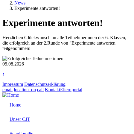
News
Experimente antworten!
Experimente antworten!
Textkörper
Herzlichen Glückwunsch an alle Teilnehmerinnen der 6. Klassen,
die erfolgreich an der 2.Runde von "Experimente antworten"
teilgenommen!
Rasterbild
Zusätzliche Bilder
05.08.2026
↑
Impressum
Datenschutzerklärung
email
location_on
call
Kontakt
Elternportal
Home
Unser CJT
Schulfamilie