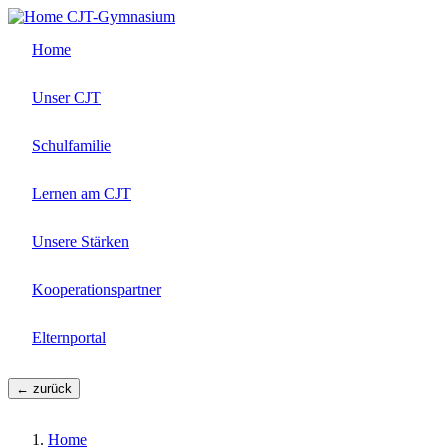
Direkt
CJT-Gymnasium
zum
Home
Inhalt
Unser CJT
Schulfamilie
Lernen am CJT
Unsere Stärken
Kooperationspartner
Elternportal
← zurück
Home