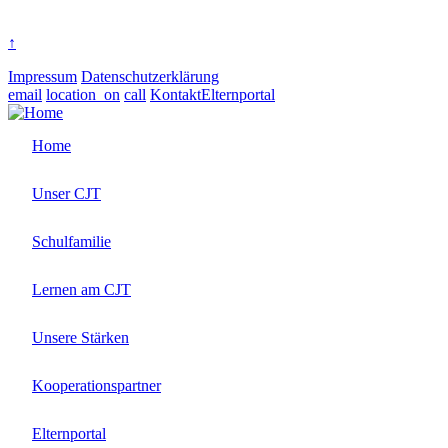
Rasterbild
↑
Impressum
Datenschutzerklärung
email
location_on
call
Kontakt
Elternportal
Home
Unser CJT
Schulfamilie
Lernen am CJT
Unsere Stärken
Kooperationspartner
Elternportal