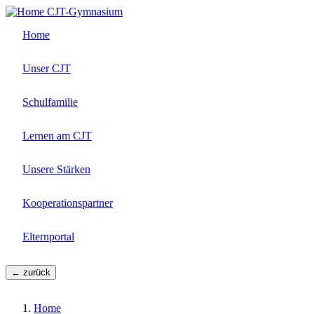
Direkt
CJT-Gymnasium
zum
Home
Inhalt
Unser CJT
Schulfamilie
Lernen am CJT
Unsere Stärken
Kooperationspartner
Elternportal
← zurück
Home