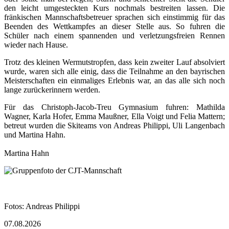
den leicht umgesteckten Kurs nochmals bestreiten lassen. Die
fränkischen Mannschaftsbetreuer sprachen sich einstimmig für das
Beenden des Wettkampfes an dieser Stelle aus. So fuhren die
Schüler nach einem spannenden und verletzungsfreien Rennen
wieder nach Hause.
Trotz des kleinen Wermutstropfen, dass kein zweiter Lauf absolviert
wurde, waren sich alle einig, dass die Teilnahme an den bayrischen
Meisterschaften ein einmaliges Erlebnis war, an das alle sich noch
lange zurückerinnern werden.
Für das Christoph-Jacob-Treu Gymnasium fuhren: Mathilda
Wagner, Karla Hofer, Emma Maußner, Ella Voigt und Felia Mattern;
betreut wurden die Skiteams von Andreas Philippi, Uli Langenbach
und Martina Hahn.
Martina Hahn
Rasterbild
Zusätzliche Bilder
Image
Image
Bildunterschrift
Fotos: Andreas Philippi
07.08.2026