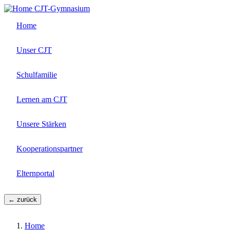
Direkt
CJT-Gymnasium
zum
Home
Inhalt
Unser CJT
Schulfamilie
Lernen am CJT
Unsere Stärken
Kooperationspartner
Elternportal
← zurück
Home