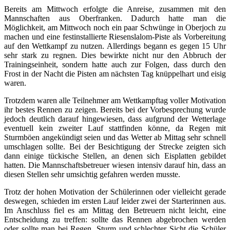
Bereits am Mittwoch erfolgte die Anreise, zusammen mit den
Mannschaften aus Oberfranken. Dadurch hatte man die
Möglichkeit, am Mittwoch noch ein paar Schwünge in Oberjoch zu
machen und eine festinstallierte Riesenslalom-Piste als Vorbereitung
auf den Wettkampf zu nutzen. Allerdings begann es gegen 15 Uhr
sehr stark zu regnen. Dies bewirkte nicht nur den Abbruch der
Trainingseinheit, sondern hatte auch zur Folgen, dass durch den
Frost in der Nacht die Pisten am nächsten Tag knüppelhart und eisig
waren.
Trotzdem waren alle Teilnehmer am Wettkampftag voller Motivation
ihr bestes Rennen zu zeigen. Bereits bei der Vorbesprechung wurde
jedoch deutlich darauf hingewiesen, dass aufgrund der Wetterlage
eventuell kein zweiter Lauf stattfinden könne, da Regen mit
Sturmböen angekündigt seien und das Wetter ab Mittag sehr schnell
umschlagen sollte. Bei der Besichtigung der Strecke zeigten sich
dann einige tückische Stellen, an denen sich Eisplatten gebildet
hatten. Die Mannschaftsbetreuer wiesen intensiv darauf hin, dass an
diesen Stellen sehr umsichtig gefahren werden musste.
Trotz der hohen Motivation der Schülerinnen oder vielleicht gerade
deswegen, schieden im ersten Lauf leider zwei der Starterinnen aus.
Im Anschluss fiel es am Mittag den Betreuern nicht leicht, eine
Entscheidung zu treffen: sollte das Rennen abgebrochen werden
oder sollte man bei Regen, Sturm und schlechter Sicht die Schüler