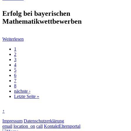
Erfolg bei bayerischen
Mathematikwettbewerben
Weiterlesen
Aktuelle
1
Seite
Page
2
Seitennummerierung
Page
3
Page
4
Page
5
Page
6
Page
7
Page
8
Nächste
nächste ›
Seite
Letzte
Letzte Seite »
Seite
↑
Impressum
Datenschutzerklärung
email
location_on
call
Kontakt
Elternportal